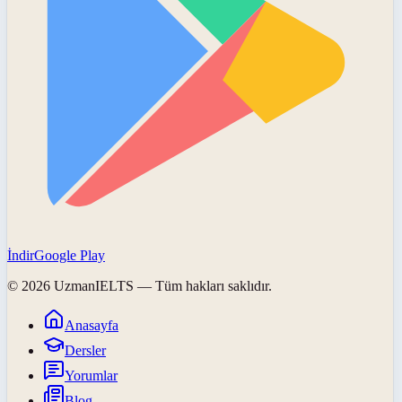
İndir
Google Play
©
2026
UzmanIELTS
— Tüm hakları saklıdır.
Anasayfa
Dersler
Yorumlar
Blog