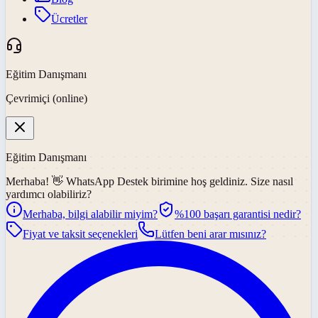
Ücretler
Eğitim Danışmanı
Çevrimiçi (online)
Eğitim Danışmanı
Merhaba! 👋
WhatsApp Destek
birimine hoş geldiniz. Size nasıl
yardımcı olabiliriz?
Merhaba, bilgi alabilir miyim?
%100 başarı garantisi nedir?
Fiyat ve taksit seçenekleri
Lütfen beni arar mısınız?