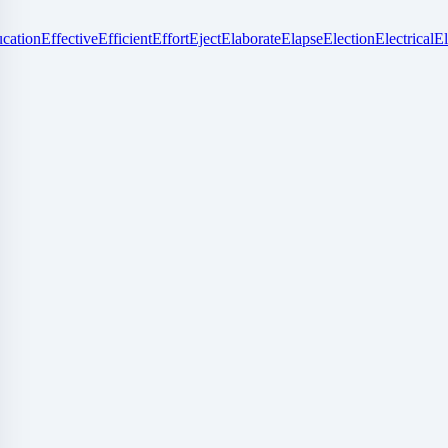
cation
Effective
Efficient
Effort
Eject
Elaborate
Elapse
Election
Electrical
El