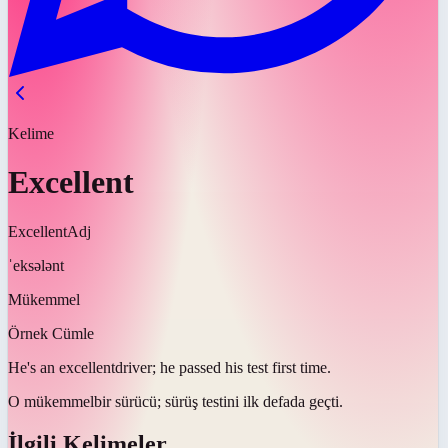
Kelime
Excellent
Excellent
Adj
ˈeksələnt
Mükemmel
Örnek Cümle
He's an
excellent
driver; he passed his test first time.
O
mükemmel
bir sürücü; sürüş testini ilk defada geçti.
İlgili Kelimeler