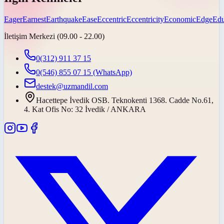
Eager
Earnest
Earthquake
Ease
Eccentric
Eccentricity
Economic
Edge
Edu
İletişim Merkezi (09.00 - 22.00)
0(312) 911 37 15
0(546) 855 07 15
(WhatsApp)
destek@uzmandil.com
Hacettepe İvedik OSB. Teknokenti 1368. Cadde No.61,
4. Kat Ofis No: 32 İvedik / ANKARA