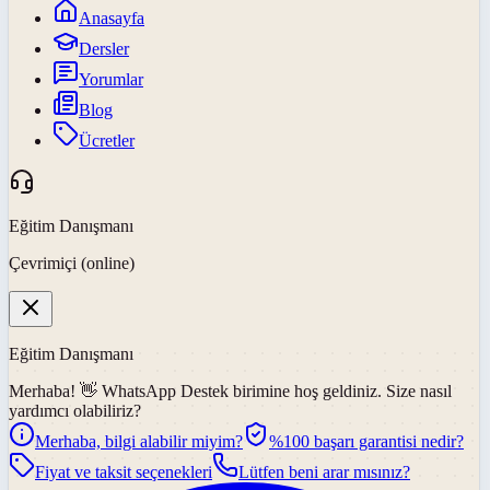
Anasayfa
Dersler
Yorumlar
Blog
Ücretler
Eğitim Danışmanı
Çevrimiçi (online)
Eğitim Danışmanı
Merhaba! 👋
WhatsApp Destek
birimine hoş geldiniz. Size nasıl
yardımcı olabiliriz?
Merhaba, bilgi alabilir miyim?
%100 başarı garantisi nedir?
Fiyat ve taksit seçenekleri
Lütfen beni arar mısınız?