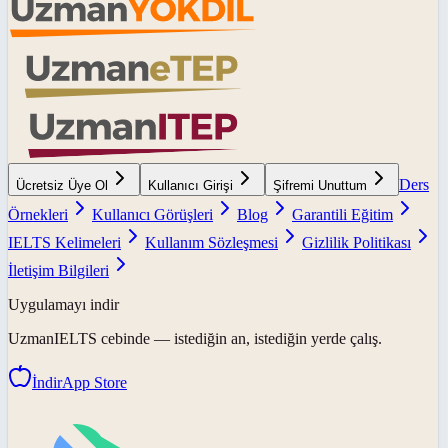
Ders
Ücretsiz Üye Ol
Kullanıcı Girişi
Şifremi Unuttum
Örnekleri
Kullanıcı Görüşleri
Blog
Garantili Eğitim
IELTS Kelimeleri
Kullanım Sözleşmesi
Gizlilik Politikası
İletişim Bilgileri
Uygulamayı indir
UzmanIELTS
cebinde — istediğin an, istediğin yerde çalış.
İndir
App Store