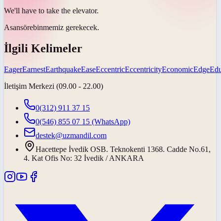
We'll have to take the
elevator
.
Asansöre
binmemiz gerekecek.
İlgili Kelimeler
Eager
Earnest
Earthquake
Ease
Eccentric
Eccentricity
Economic
Edge
Edu
İletişim Merkezi (09.00 - 22.00)
0(312) 911 37 15
0(546) 855 07 15
(WhatsApp)
destek@uzmandil.com
Hacettepe İvedik OSB. Teknokenti 1368. Cadde No.61,
4. Kat Ofis No: 32 İvedik / ANKARA