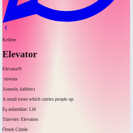
Kelime
Elevator
Elevator
N
ˈelɪveɪtə
Asansör, kaldırıcı
A small room which carries people up
Eş anlamlılar:
Lift
Türevler:
Elevators
Örnek Cümle