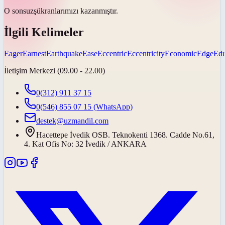
O
sonsuz
şükranlarımızı kazanmıştır.
İlgili Kelimeler
Eager
Earnest
Earthquake
Ease
Eccentric
Eccentricity
Economic
Edge
Edu
İletişim Merkezi (09.00 - 22.00)
0(312) 911 37 15
0(546) 855 07 15
(WhatsApp)
destek@uzmandil.com
Hacettepe İvedik OSB. Teknokenti 1368. Cadde No.61,
4. Kat Ofis No: 32 İvedik / ANKARA