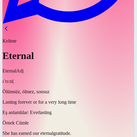
Kelime
Eternal
Eternal
Adj
ɪˈtɜːnl̩
Ölümsüz, ölmez, sonsuz
Lasting forever or for a very long time
Eş anlamlılar:
Everlasting
Örnek Cümle
She has earned our
eternal
gratitude.