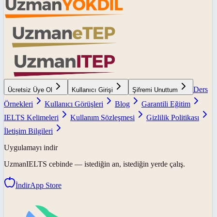
Ders
Ücretsiz Üye Ol
Kullanıcı Girişi
Şifremi Unuttum
Örnekleri
Kullanıcı Görüşleri
Blog
Garantili Eğitim
IELTS Kelimeleri
Kullanım Sözleşmesi
Gizlilik Politikası
İletişim Bilgileri
Uygulamayı indir
UzmanIELTS
cebinde — istediğin an, istediğin yerde çalış.
İndir
App Store