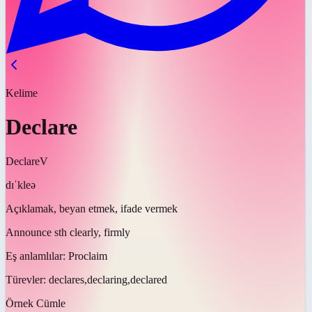
Kelime
Declare
Declare
V
dɪˈkleə
Açıklamak, beyan etmek, ifade vermek
Announce sth clearly, firmly
Eş anlamlılar:
Proclaim
Türevler:
declares,declaring,declared
Örnek Cümle