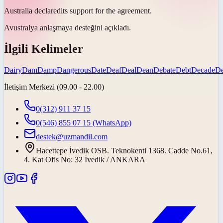
Australia
declared
its support for the agreement.
Avustralya anlaşmaya desteğini
açıkladı
.
İlgili Kelimeler
Dairy
Dam
Damp
Dangerous
Date
Deaf
Deal
Dean
Debate
Debt
Decade
D
İletişim Merkezi (09.00 - 22.00)
0(312) 911 37 15
0(546) 855 07 15
(WhatsApp)
destek@uzmandil.com
Hacettepe İvedik OSB. Teknokenti 1368. Cadde No.61,
4. Kat Ofis No: 32 İvedik / ANKARA