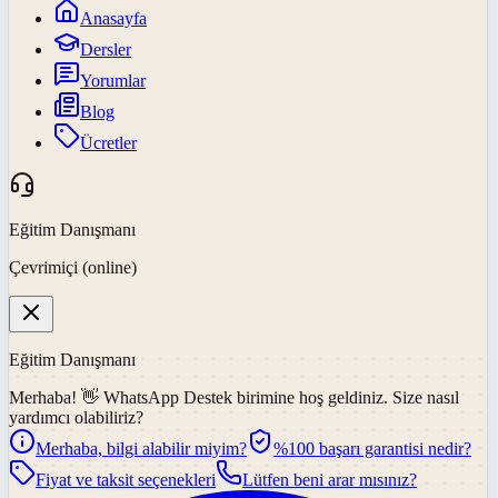
Anasayfa
Dersler
Yorumlar
Blog
Ücretler
Eğitim Danışmanı
Çevrimiçi (online)
Eğitim Danışmanı
Merhaba! 👋
WhatsApp Destek
birimine hoş geldiniz. Size nasıl
yardımcı olabiliriz?
Merhaba, bilgi alabilir miyim?
%100 başarı garantisi nedir?
Fiyat ve taksit seçenekleri
Lütfen beni arar mısınız?