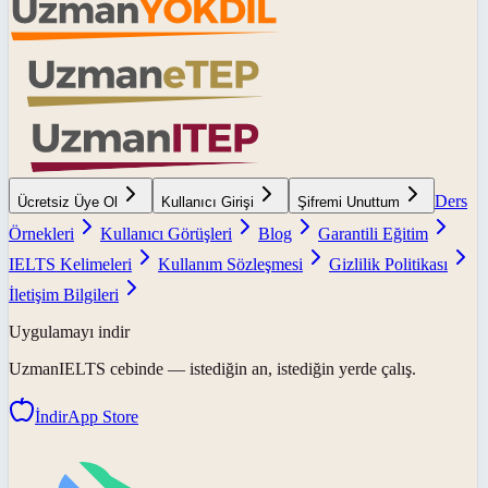
Ders
Ücretsiz Üye Ol
Kullanıcı Girişi
Şifremi Unuttum
Örnekleri
Kullanıcı Görüşleri
Blog
Garantili Eğitim
IELTS Kelimeleri
Kullanım Sözleşmesi
Gizlilik Politikası
İletişim Bilgileri
Uygulamayı indir
UzmanIELTS
cebinde — istediğin an, istediğin yerde çalış.
İndir
App Store