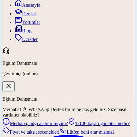
Anasayfa
Dersler
Yorumlar
Blog
Ücretler
Eğitim Danışmanı
Çevrimiçi (online)
Eğitim Danışmanı
Merhaba! 👋
WhatsApp Destek
birimine hoş geldiniz. Size nasıl
yardımcı olabiliriz?
Merhaba, bilgi alabilir miyim?
%100 başarı garantisi nedir?
Fiyat ve taksit seçenekleri
Lütfen beni arar mısınız?