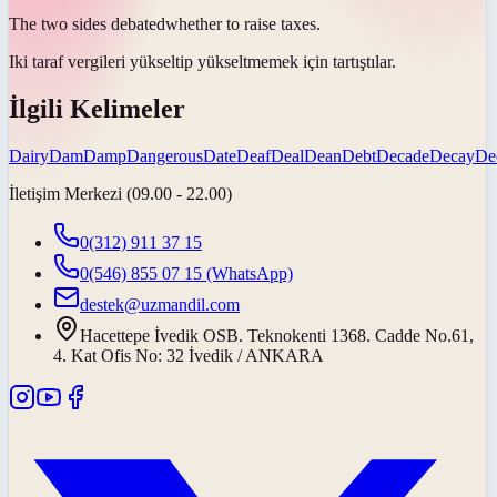
The two sides
debated
whether to raise taxes.
Iki taraf vergileri yükseltip yükseltmemek için
tartıştılar
.
İlgili Kelimeler
Dairy
Dam
Damp
Dangerous
Date
Deaf
Deal
Dean
Debt
Decade
Decay
De
İletişim Merkezi (09.00 - 22.00)
0(312) 911 37 15
0(546) 855 07 15
(WhatsApp)
destek@uzmandil.com
Hacettepe İvedik OSB. Teknokenti 1368. Cadde No.61,
4. Kat Ofis No: 32 İvedik / ANKARA