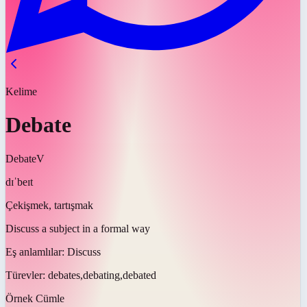
Kelime
Debate
Debate
V
dɪˈbeɪt
Çekişmek, tartışmak
Discuss a subject in a formal way
Eş anlamlılar:
Discuss
Türevler:
debates,debating,debated
Örnek Cümle