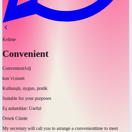
Kelime
Convenient
Convenient
Adj
kənˈviːnɪənt
Kullanışlı, uygun, pratik
Suitable for your purposes
Eş anlamlılar:
Useful
Örnek Cümle
My secretary will call you to arrange a
convenient
time to meet