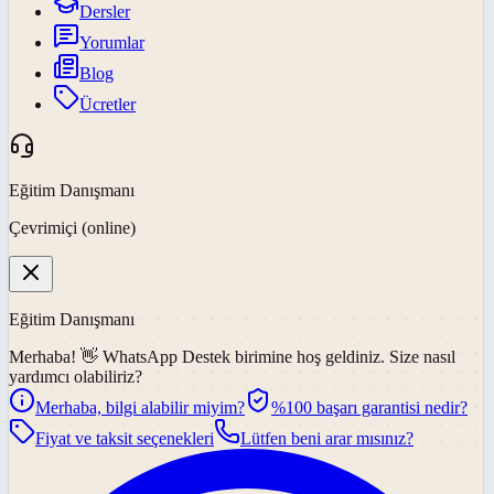
Dersler
Yorumlar
Blog
Ücretler
Eğitim Danışmanı
Çevrimiçi (online)
Eğitim Danışmanı
Merhaba! 👋
WhatsApp Destek
birimine hoş geldiniz. Size nasıl
yardımcı olabiliriz?
Merhaba, bilgi alabilir miyim?
%100 başarı garantisi nedir?
Fiyat ve taksit seçenekleri
Lütfen beni arar mısınız?