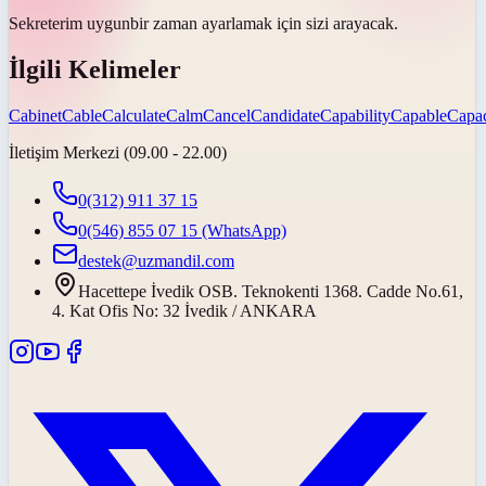
Sekreterim
uygun
bir zaman ayarlamak için sizi arayacak.
İlgili Kelimeler
Cabinet
Cable
Calculate
Calm
Cancel
Candidate
Capability
Capable
Capac
İletişim Merkezi (09.00 - 22.00)
0(312) 911 37 15
0(546) 855 07 15
(WhatsApp)
destek@uzmandil.com
Hacettepe İvedik OSB. Teknokenti 1368. Cadde No.61,
4. Kat Ofis No: 32 İvedik / ANKARA