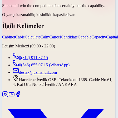
She could win the competition she certainly has the
capability
.
O yarışı kazanabilir, kesinlikle
kapasitesi
var.
İlgili Kelimeler
Cabinet
Cable
Calculate
Calm
Cancel
Candidate
Capable
Capacity
Capital
İletişim Merkezi (09.00 - 22.00)
0(312) 911 37 15
0(546) 855 07 15
(WhatsApp)
destek@uzmandil.com
Hacettepe İvedik OSB. Teknokenti 1368. Cadde No.61,
4. Kat Ofis No: 32 İvedik / ANKARA