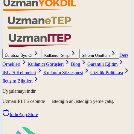
Ders
Ücretsiz Üye Ol
Kullanıcı Girişi
Şifremi Unuttum
Örnekleri
Kullanıcı Görüşleri
Blog
Garantili Eğitim
IELTS Kelimeleri
Kullanım Sözleşmesi
Gizlilik Politikası
İletişim Bilgileri
Uygulamayı indir
UzmanIELTS
cebinde — istediğin an, istediğin yerde çalış.
İndir
App Store