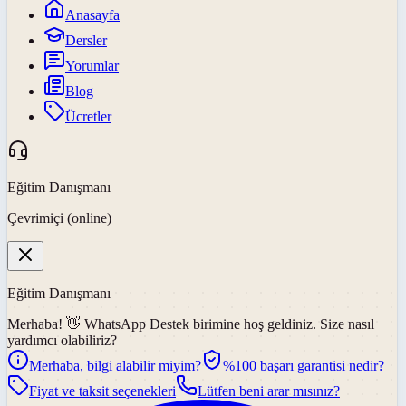
Anasayfa
Dersler
Yorumlar
Blog
Ücretler
Eğitim Danışmanı
Çevrimiçi (online)
Eğitim Danışmanı
Merhaba! 👋
WhatsApp Destek
birimine hoş geldiniz. Size nasıl
yardımcı olabiliriz?
Merhaba, bilgi alabilir miyim?
%100 başarı garantisi nedir?
Fiyat ve taksit seçenekleri
Lütfen beni arar mısınız?