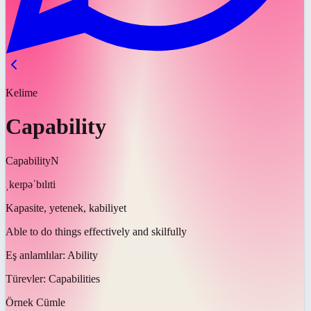
Kelime
Capability
Capability
N
ˌkeɪpəˈbɪlɪti
Kapasite, yetenek, kabiliyet
Able to do things effectively and skilfully
Eş anlamlılar:
Ability
Türevler:
Capabilities
Örnek Cümle