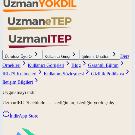
Ders
Ücretsiz Üye Ol
Kullanıcı Girişi
Şifremi Unuttum
Örnekleri
Kullanıcı Görüşleri
Blog
Garantili Eğitim
IELTS Kelimeleri
Kullanım Sözleşmesi
Gizlilik Politikası
İletişim Bilgileri
Uygulamayı indir
UzmanIELTS
cebinde — istediğin an, istediğin yerde çalış.
İndir
App Store