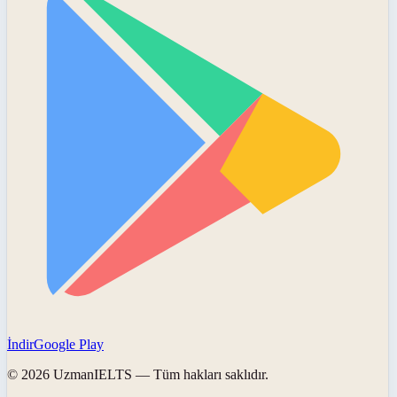
İndir
Google Play
©
2026
UzmanIELTS
— Tüm hakları saklıdır.