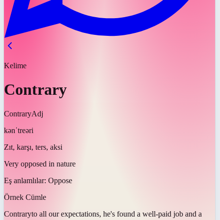
Kelime
Contrary
Contrary
Adj
kənˈtreəri
Zıt, karşı, ters, aksi
Very opposed in nature
Eş anlamlılar:
Oppose
Örnek Cümle
Contrary
to all our expectations, he's found a well-paid job and a