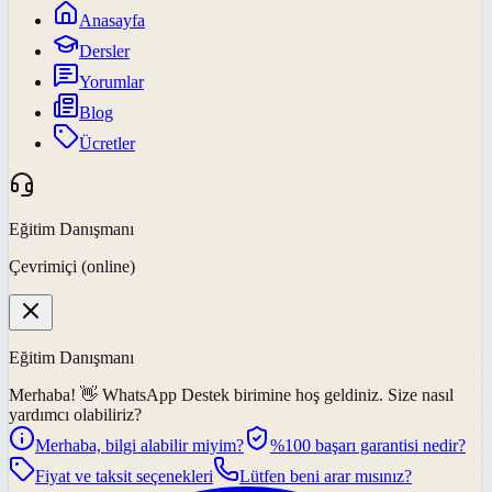
Anasayfa
Dersler
Yorumlar
Blog
Ücretler
Eğitim Danışmanı
Çevrimiçi (online)
Eğitim Danışmanı
Merhaba! 👋
WhatsApp Destek
birimine hoş geldiniz. Size nasıl
yardımcı olabiliriz?
Merhaba, bilgi alabilir miyim?
%100 başarı garantisi nedir?
Fiyat ve taksit seçenekleri
Lütfen beni arar mısınız?