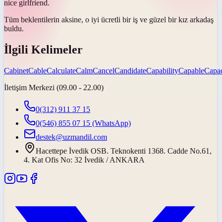
nice girlfriend.
Tüm beklentilerin
aksine
, o iyi ücretli bir iş ve güzel bir kız arkadaş
buldu.
İlgili Kelimeler
Cabinet
Cable
Calculate
Calm
Cancel
Candidate
Capability
Capable
Capac
İletişim Merkezi (09.00 - 22.00)
0(312) 911 37 15
0(546) 855 07 15
(WhatsApp)
destek@uzmandil.com
Hacettepe İvedik OSB. Teknokenti 1368. Cadde No.61,
4. Kat Ofis No: 32 İvedik / ANKARA