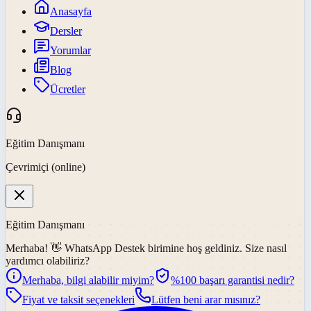
Anasayfa
Dersler
Yorumlar
Blog
Ücretler
Eğitim Danışmanı
Çevrimiçi (online)
Eğitim Danışmanı
Merhaba! 👋
WhatsApp Destek
birimine hoş geldiniz. Size nasıl
yardımcı olabiliriz?
Merhaba, bilgi alabilir miyim?
%100 başarı garantisi nedir?
Fiyat ve taksit seçenekleri
Lütfen beni arar mısınız?