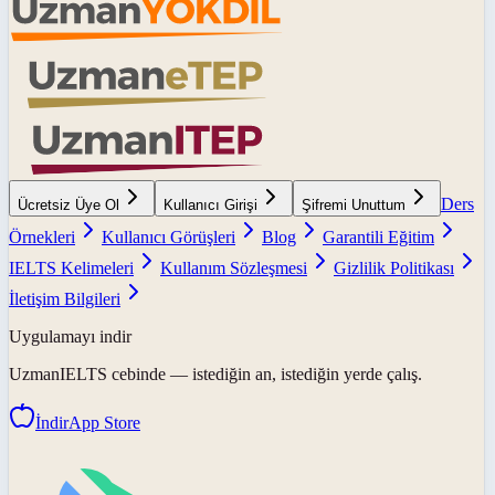
Ders
Ücretsiz Üye Ol
Kullanıcı Girişi
Şifremi Unuttum
Örnekleri
Kullanıcı Görüşleri
Blog
Garantili Eğitim
IELTS Kelimeleri
Kullanım Sözleşmesi
Gizlilik Politikası
İletişim Bilgileri
Uygulamayı indir
UzmanIELTS
cebinde — istediğin an, istediğin yerde çalış.
İndir
App Store