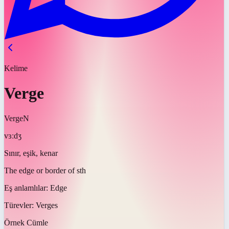
Kelime
Verge
Verge
N
vɜːdʒ
Sınır, eşik, kenar
The edge or border of sth
Eş anlamlılar:
Edge
Türevler:
Verges
Örnek Cümle