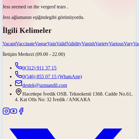
Jess seemed on the
verge
of tears .
Jess ağlamanın
eşiğinde
gibi görünüyordu.
İlgili Kelimeler
Vacant
Vaccinate
Vague
Vain
Valid
Validity
Vanish
Variety
Various
Vary
Va
İletişim Merkezi (09.00 - 22.00)
0(312) 911 37 15
0(546) 855 07 15
(WhatsApp)
destek@uzmandil.com
Hacettepe İvedik OSB. Teknokenti 1368. Cadde No.61,
4. Kat Ofis No: 32 İvedik / ANKARA