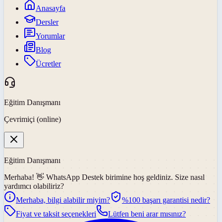
Anasayfa
Dersler
Yorumlar
Blog
Ücretler
Eğitim Danışmanı
Çevrimiçi (online)
Eğitim Danışmanı
Merhaba! 👋
WhatsApp Destek
birimine hoş geldiniz. Size nasıl
yardımcı olabiliriz?
Merhaba, bilgi alabilir miyim?
%100 başarı garantisi nedir?
Fiyat ve taksit seçenekleri
Lütfen beni arar mısınız?