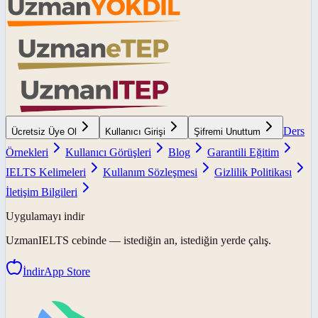
Ders
Ücretsiz Üye Ol
Kullanıcı Girişi
Şifremi Unuttum
Örnekleri
Kullanıcı Görüşleri
Blog
Garantili Eğitim
IELTS Kelimeleri
Kullanım Sözleşmesi
Gizlilik Politikası
İletişim Bilgileri
Uygulamayı indir
UzmanIELTS
cebinde — istediğin an, istediğin yerde çalış.
İndir
App Store