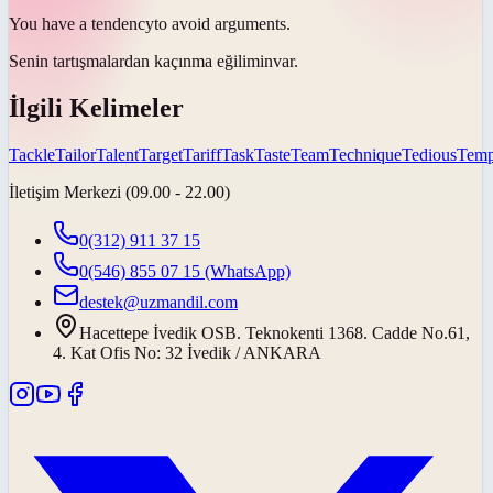
You have a
tendency
to avoid arguments.
Senin tartışmalardan kaçınma
eğilimin
var.
İlgili Kelimeler
Tackle
Tailor
Talent
Target
Tariff
Task
Taste
Team
Technique
Tedious
Temp
İletişim Merkezi (09.00 - 22.00)
0(312) 911 37 15
0(546) 855 07 15
(WhatsApp)
destek@uzmandil.com
Hacettepe İvedik OSB. Teknokenti 1368. Cadde No.61,
4. Kat Ofis No: 32 İvedik / ANKARA