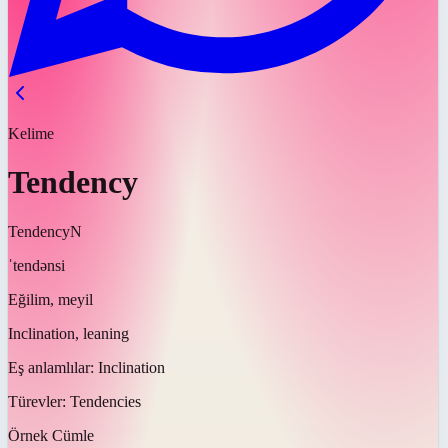
Kelime
Tendency
Tendency
N
ˈtendənsi
Eğilim, meyil
Inclination, leaning
Eş anlamlılar:
Inclination
Türevler:
Tendencies
Örnek Cümle