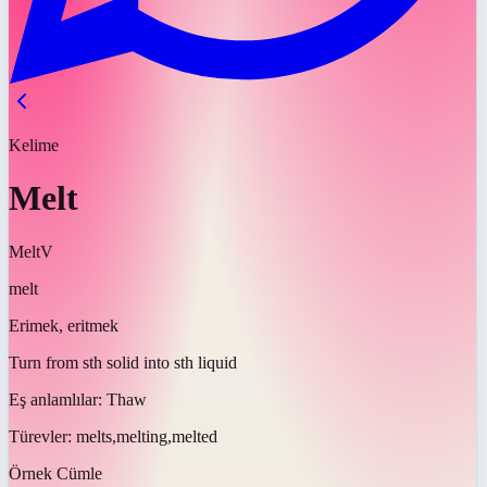
Kelime
Melt
Melt
V
melt
Erimek, eritmek
Turn from sth solid into sth liquid
Eş anlamlılar:
Thaw
Türevler:
melts,melting,melted
Örnek Cümle