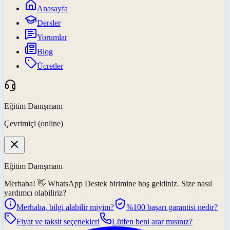
Anasayfa
Dersler
Yorumlar
Blog
Ücretler
Eğitim Danışmanı
Çevrimiçi (online)
Eğitim Danışmanı
Merhaba! 👋
WhatsApp Destek
birimine hoş geldiniz. Size nasıl
yardımcı olabiliriz?
Merhaba, bilgi alabilir miyim?
%100 başarı garantisi nedir?
Fiyat ve taksit seçenekleri
Lütfen beni arar mısınız?