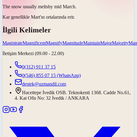
The snow usually
melts
by mid March.
Kar genellikle Mart'ın ortalarında
erir
.
İlgili Kelimeler
Magistrate
Magnificent
Magnify
Magnitude
Maintain
Major
Majority
Mani
İletişim Merkezi (09.00 - 22.00)
0(312) 911 37 15
0(546) 855 07 15
(WhatsApp)
destek@uzmandil.com
Hacettepe İvedik OSB. Teknokenti 1368. Cadde No.61,
4. Kat Ofis No: 32 İvedik / ANKARA