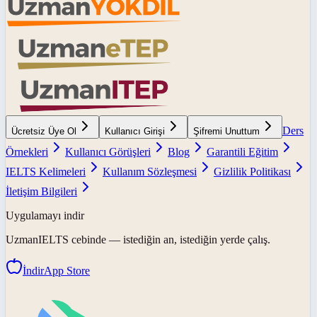
Ders
Ücretsiz Üye Ol
Kullanıcı Girişi
Şifremi Unuttum
Örnekleri
Kullanıcı Görüşleri
Blog
Garantili Eğitim
IELTS Kelimeleri
Kullanım Sözleşmesi
Gizlilik Politikası
İletişim Bilgileri
Uygulamayı indir
UzmanIELTS
cebinde — istediğin an, istediğin yerde çalış.
İndir
App Store