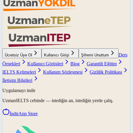
Ders
Ücretsiz Üye Ol
Kullanıcı Girişi
Şifremi Unuttum
Örnekleri
Kullanıcı Görüşleri
Blog
Garantili Eğitim
IELTS Kelimeleri
Kullanım Sözleşmesi
Gizlilik Politikası
İletişim Bilgileri
Uygulamayı indir
UzmanIELTS
cebinde — istediğin an, istediğin yerde çalış.
İndir
App Store