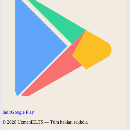
İndir
Google Play
©
2026
UzmanIELTS
— Tüm hakları saklıdır.