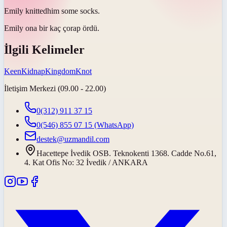
Emily
knitted
him some socks.
Emily ona bir kaç çorap
ördü
.
İlgili Kelimeler
Keen
Kidnap
Kingdom
Knot
İletişim Merkezi (09.00 - 22.00)
0(312) 911 37 15
0(546) 855 07 15
(WhatsApp)
destek@uzmandil.com
Hacettepe İvedik OSB. Teknokenti 1368. Cadde No.61,
4. Kat Ofis No: 32 İvedik / ANKARA