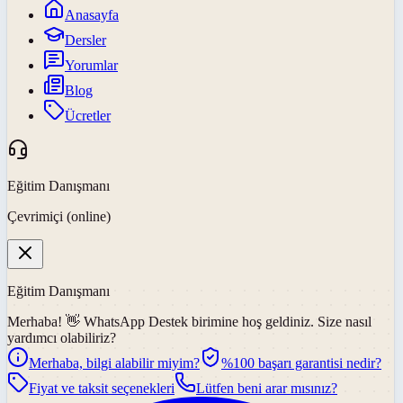
Anasayfa
Dersler
Yorumlar
Blog
Ücretler
Eğitim Danışmanı
Çevrimiçi (online)
Eğitim Danışmanı
Merhaba! 👋
WhatsApp Destek
birimine hoş geldiniz. Size nasıl
yardımcı olabiliriz?
Merhaba, bilgi alabilir miyim?
%100 başarı garantisi nedir?
Fiyat ve taksit seçenekleri
Lütfen beni arar mısınız?