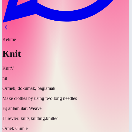
Kelime
Knit
Knit
V
nɪt
Örmek, dokumak, bağlamak
Make clothes by using two long needles
Eş anlamlılar:
Weave
Türevler:
knits,knitting,knitted
Örnek Cümle