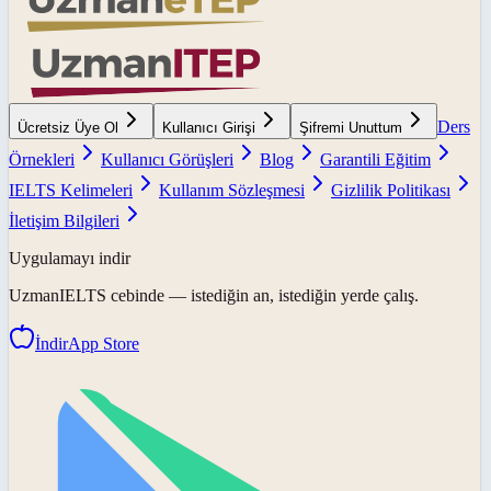
Ders
Ücretsiz Üye Ol
Kullanıcı Girişi
Şifremi Unuttum
Örnekleri
Kullanıcı Görüşleri
Blog
Garantili Eğitim
IELTS Kelimeleri
Kullanım Sözleşmesi
Gizlilik Politikası
İletişim Bilgileri
Uygulamayı indir
UzmanIELTS
cebinde — istediğin an, istediğin yerde çalış.
İndir
App Store