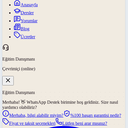
Anasayfa
Dersler
Yorumlar
Blog
Ücretler
Eğitim Danışmanı
Çevrimiçi (online)
Eğitim Danışmanı
Merhaba! 👋
WhatsApp Destek
birimine hoş geldiniz. Size nasıl
yardımcı olabiliriz?
Merhaba, bilgi alabilir miyim?
%100 başarı garantisi nedir?
Fiyat ve taksit seçenekleri
Lütfen beni arar mısınız?