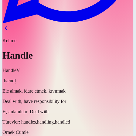
Kelime
Handle
Handle
V
ˈhændl̩
Ele almak, idare etmek, kıvırmak
Deal with, have responsibility for
Eş anlamlılar:
Deal with
Türevler:
handles,handling,handled
Örnek Cümle