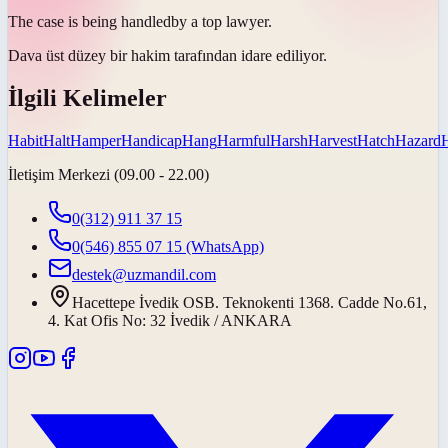
The case is being
handled
by a top lawyer.
Dava üst düzey bir hakim tarafından
idare ediliyor
.
İlgili Kelimeler
Habit
Halt
Hamper
Handicap
Hang
Harmful
Harsh
Harvest
Hatch
Hazard
İletişim Merkezi (09.00 - 22.00)
0(312) 911 37 15
0(546) 855 07 15
(WhatsApp)
destek@uzmandil.com
Hacettepe İvedik OSB. Teknokenti 1368. Cadde No.61,
4. Kat Ofis No: 32 İvedik / ANKARA