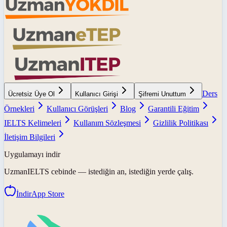
Ders
Ücretsiz Üye Ol
Kullanıcı Girişi
Şifremi Unuttum
Örnekleri
Kullanıcı Görüşleri
Blog
Garantili Eğitim
IELTS Kelimeleri
Kullanım Sözleşmesi
Gizlilik Politikası
İletişim Bilgileri
Uygulamayı indir
UzmanIELTS
cebinde — istediğin an, istediğin yerde çalış.
İndir
App Store