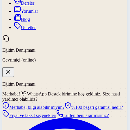
Dersler
Yorumlar
Blog
Ücretler
Eğitim Danışmanı
Çevrimiçi (online)
Eğitim Danışmanı
Merhaba! 👋
WhatsApp Destek
birimine hoş geldiniz. Size nasıl
yardımcı olabiliriz?
Merhaba, bilgi alabilir miyim?
%100 başarı garantisi nedir?
Fiyat ve taksit seçenekleri
Lütfen beni arar mısınız?