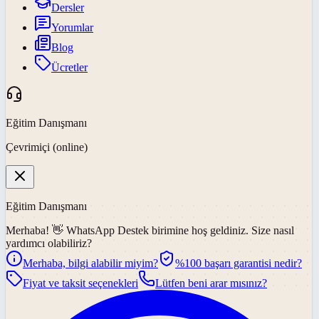
Dersler
Yorumlar
Blog
Ücretler
Eğitim Danışmanı
Çevrimiçi (online)
Eğitim Danışmanı
Merhaba! 👋
WhatsApp Destek
birimine hoş geldiniz. Size nasıl
yardımcı olabiliriz?
Merhaba, bilgi alabilir miyim?
%100 başarı garantisi nedir?
Fiyat ve taksit seçenekleri
Lütfen beni arar mısınız?