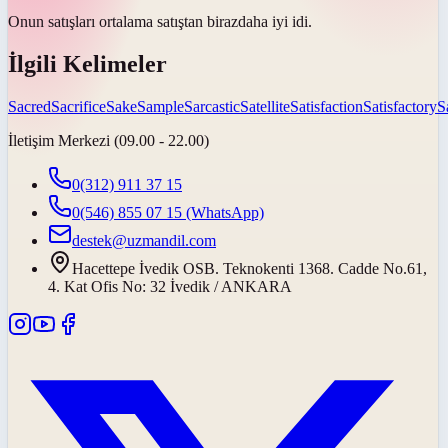
Onun satışları ortalama satıştan
biraz
daha iyi idi.
İlgili Kelimeler
Sacred
Sacrifice
Sake
Sample
Sarcastic
Satellite
Satisfaction
Satisfactory
S
İletişim Merkezi (09.00 - 22.00)
0(312) 911 37 15
0(546) 855 07 15
(WhatsApp)
destek@uzmandil.com
Hacettepe İvedik OSB. Teknokenti 1368. Cadde No.61,
4. Kat Ofis No: 32 İvedik / ANKARA