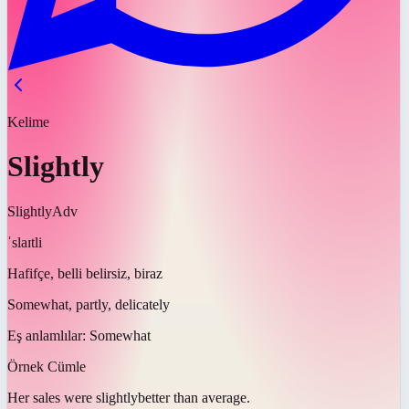
Kelime
Slightly
Slightly
Adv
ˈslaɪtli
Hafifçe, belli belirsiz, biraz
Somewhat, partly, delicately
Eş anlamlılar:
Somewhat
Örnek Cümle
Her sales were
slightly
better than average.