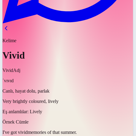
Kelime
Vivid
Vivid
Adj
ˈvɪvɪd
Canlı, hayat dolu, parlak
Very brightly coloured, lively
Eş anlamlılar:
Lively
Örnek Cümle
I've got
vivid
memories of that summer.