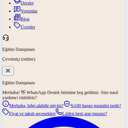
Dersler
Yorumlar
Blog
Ücretler
Eğitim Danışmanı
Çevrimiçi (online)
Eğitim Danışmanı
Merhaba! 👋
WhatsApp Destek
birimine hoş geldiniz. Size nasıl
yardımcı olabiliriz?
Merhaba, bilgi alabilir miyim?
%100 başarı garantisi nedir?
Fiyat ve taksit seçenekleri
Lütfen beni arar mısınız?