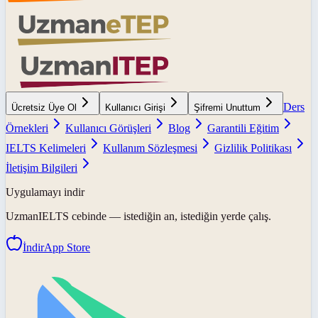
Ders
Ücretsiz Üye Ol
Kullanıcı Girişi
Şifremi Unuttum
Örnekleri
Kullanıcı Görüşleri
Blog
Garantili Eğitim
IELTS Kelimeleri
Kullanım Sözleşmesi
Gizlilik Politikası
İletişim Bilgileri
Uygulamayı indir
UzmanIELTS
cebinde — istediğin an, istediğin yerde çalış.
İndir
App Store