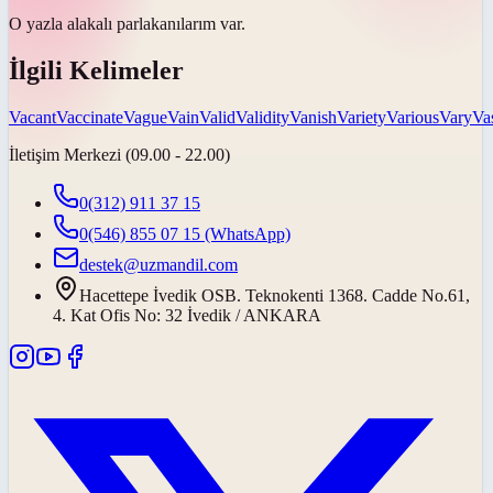
O yazla alakalı
parlak
anılarım var.
İlgili Kelimeler
Vacant
Vaccinate
Vague
Vain
Valid
Validity
Vanish
Variety
Various
Vary
Va
İletişim Merkezi (09.00 - 22.00)
0(312) 911 37 15
0(546) 855 07 15
(WhatsApp)
destek@uzmandil.com
Hacettepe İvedik OSB. Teknokenti 1368. Cadde No.61,
4. Kat Ofis No: 32 İvedik / ANKARA