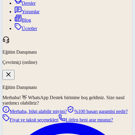
Dersler
Yorumlar
Blog
Ücretler
Eğitim Danışmanı
Çevrimiçi (online)
Eğitim Danışmanı
Merhaba! 👋
WhatsApp Destek
birimine hoş geldiniz. Size nasıl
yardımcı olabiliriz?
Merhaba, bilgi alabilir miyim?
%100 başarı garantisi nedir?
Fiyat ve taksit seçenekleri
Lütfen beni arar mısınız?