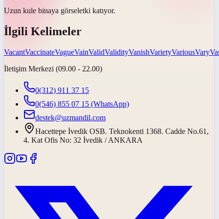
Uzun kule binaya
görsel
etki katıyor.
İlgili Kelimeler
Vacant
Vaccinate
Vague
Vain
Valid
Validity
Vanish
Variety
Various
Vary
Va
İletişim Merkezi (09.00 - 22.00)
0(312) 911 37 15
0(546) 855 07 15
(WhatsApp)
destek@uzmandil.com
Hacettepe İvedik OSB. Teknokenti 1368. Cadde No.61,
4. Kat Ofis No: 32 İvedik / ANKARA