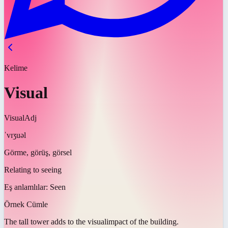
Kelime
Visual
Visual
Adj
ˈvɪʒuəl
Görme, görüş, görsel
Relating to seeing
Eş anlamlılar:
Seen
Örnek Cümle
The tall tower adds to the
visual
impact of the building.