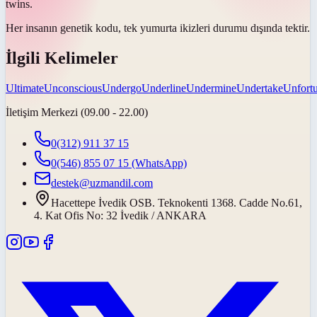
twins.
Her insanın genetik kodu, tek yumurta ikizleri durumu dışında
tektir
.
İlgili Kelimeler
Ultimate
Unconscious
Undergo
Underline
Undermine
Undertake
Unfortu
İletişim Merkezi (09.00 - 22.00)
0(312) 911 37 15
0(546) 855 07 15
(WhatsApp)
destek@uzmandil.com
Hacettepe İvedik OSB. Teknokenti 1368. Cadde No.61,
4. Kat Ofis No: 32 İvedik / ANKARA