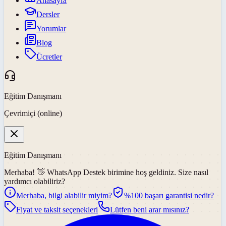
Anasayfa
Dersler
Yorumlar
Blog
Ücretler
Eğitim Danışmanı
Çevrimiçi (online)
Eğitim Danışmanı
Merhaba! 👋
WhatsApp Destek
birimine hoş geldiniz. Size nasıl
yardımcı olabiliriz?
Merhaba, bilgi alabilir miyim?
%100 başarı garantisi nedir?
Fiyat ve taksit seçenekleri
Lütfen beni arar mısınız?