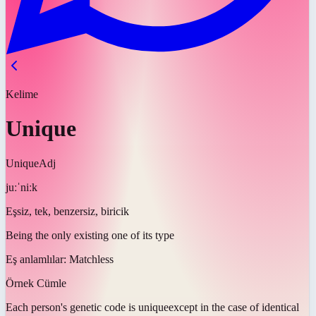
Kelime
Unique
Unique
Adj
juːˈniːk
Eşsiz, tek, benzersiz, biricik
Being the only existing one of its type
Eş anlamlılar:
Matchless
Örnek Cümle
Each person's genetic code is
unique
except in the case of identical