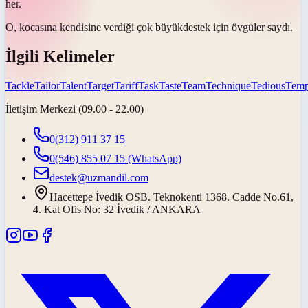
her.
O, kocasına kendisine verdiği
çok büyük
destek için övgüler saydı.
İlgili Kelimeler
Tackle
Tailor
Talent
Target
Tariff
Task
Taste
Team
Technique
Tedious
Temp
İletişim Merkezi (09.00 - 22.00)
0(312) 911 37 15
0(546) 855 07 15
(WhatsApp)
destek@uzmandil.com
Hacettepe İvedik OSB. Teknokenti 1368. Cadde No.61,
4. Kat Ofis No: 32 İvedik / ANKARA