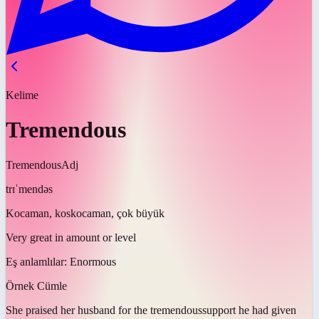
Kelime
Tremendous
Tremendous
Adj
trɪˈmendəs
Kocaman, koskocaman, çok büyük
Very great in amount or level
Eş anlamlılar:
Enormous
Örnek Cümle
She praised her husband for the
tremendous
support he had given