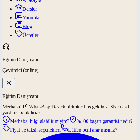
Anasayfa
Dersler
Yorumlar
Blog
Ücretler
Eğitim Danışmanı
Çevrimiçi (online)
Eğitim Danışmanı
Merhaba! 👋
WhatsApp Destek
birimine hoş geldiniz. Size nasıl
yardımcı olabiliriz?
Merhaba, bilgi alabilir miyim?
%100 başarı garantisi nedir?
Fiyat ve taksit seçenekleri
Lütfen beni arar mısınız?