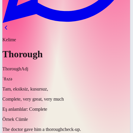
Kelime
Thorough
Thorough
Adj
ˈθʌrə
Tam, eksiksiz, kusursuz,
Complete, very great, very much
Eş anlamlılar:
Complete
Örnek Cümle
The doctor gave him a
thorough
check-up.