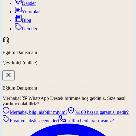
Dersler
Yorumlar
Blog
Ücretler
Eğitim Danışmanı
Çevrimiçi (online)
Eğitim Danışmanı
Merhaba! 👋
WhatsApp Destek
birimine hoş geldiniz. Size nasıl
yardımcı olabiliriz?
Merhaba, bilgi alabilir miyim?
%100 başarı garantisi nedir?
Fiyat ve taksit seçenekleri
Lütfen beni arar mısınız?