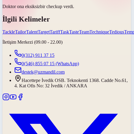
Doktor ona
eksiksiz
bir checkup verdi.
İlgili Kelimeler
Tackle
Tailor
Talent
Target
Tariff
Task
Taste
Team
Technique
Tedious
Temp
İletişim Merkezi (09.00 - 22.00)
0(312) 911 37 15
0(546) 855 07 15
(WhatsApp)
destek@uzmandil.com
Hacettepe İvedik OSB. Teknokenti 1368. Cadde No.61,
4. Kat Ofis No: 32 İvedik / ANKARA