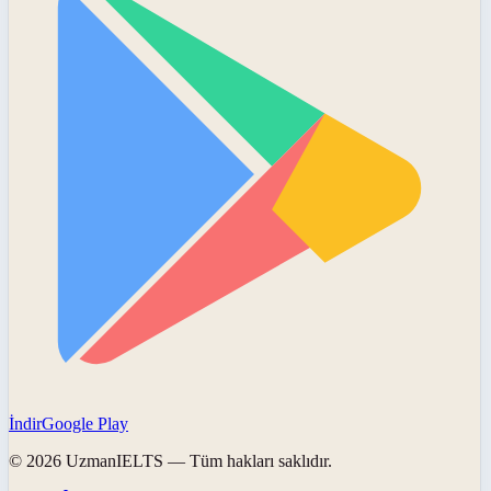
İndir
Google Play
©
2026
UzmanIELTS
— Tüm hakları saklıdır.