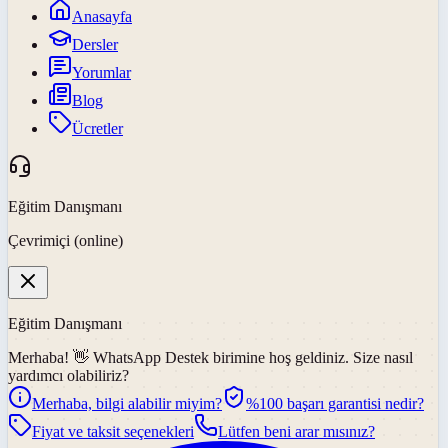
Anasayfa
Dersler
Yorumlar
Blog
Ücretler
Eğitim Danışmanı
Çevrimiçi (online)
Eğitim Danışmanı
Merhaba! 👋
WhatsApp Destek
birimine hoş geldiniz. Size nasıl
yardımcı olabiliriz?
Merhaba, bilgi alabilir miyim?
%100 başarı garantisi nedir?
Fiyat ve taksit seçenekleri
Lütfen beni arar mısınız?