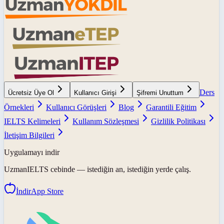
Ders
Ücretsiz Üye Ol
Kullanıcı Girişi
Şifremi Unuttum
Örnekleri
Kullanıcı Görüşleri
Blog
Garantili Eğitim
IELTS Kelimeleri
Kullanım Sözleşmesi
Gizlilik Politikası
İletişim Bilgileri
Uygulamayı indir
UzmanIELTS
cebinde — istediğin an, istediğin yerde çalış.
İndir
App Store