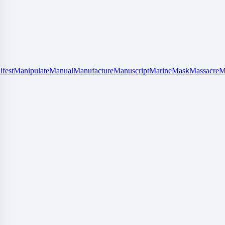
fest
Manipulate
Manual
Manufacture
Manuscript
Marine
Mask
Massacre
M