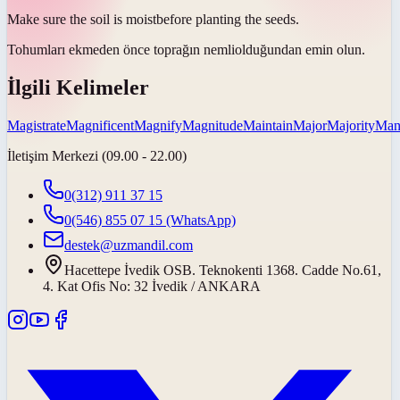
Make sure the soil is
moist
before planting the seeds.
Tohumları ekmeden önce toprağın
nemli
olduğundan emin olun.
İlgili Kelimeler
Magistrate
Magnificent
Magnify
Magnitude
Maintain
Major
Majority
Mani
İletişim Merkezi (09.00 - 22.00)
0(312) 911 37 15
0(546) 855 07 15
(WhatsApp)
destek@uzmandil.com
Hacettepe İvedik OSB. Teknokenti 1368. Cadde No.61,
4. Kat Ofis No: 32 İvedik / ANKARA