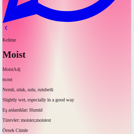
Kelime
Moist
Moist
Adj
mɔɪst
Nemli, ıslak, sulu, rutubetli
Slightly wet, especially in a good way
Eş anlamlılar:
Humid
Türevler:
moister,moistest
Örnek Cümle