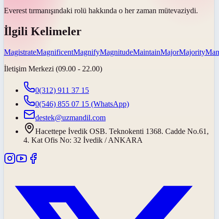
Everest tırmanışındaki rolü hakkında o her zaman
mütevaziydi
.
İlgili Kelimeler
Magistrate
Magnificent
Magnify
Magnitude
Maintain
Major
Majority
Mani
İletişim Merkezi (09.00 - 22.00)
0(312) 911 37 15
0(546) 855 07 15
(WhatsApp)
destek@uzmandil.com
Hacettepe İvedik OSB. Teknokenti 1368. Cadde No.61,
4. Kat Ofis No: 32 İvedik / ANKARA