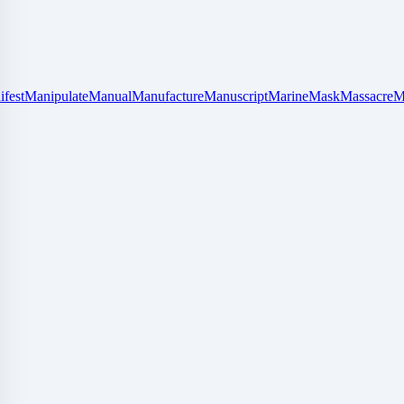
fest
Manipulate
Manual
Manufacture
Manuscript
Marine
Mask
Massacre
M