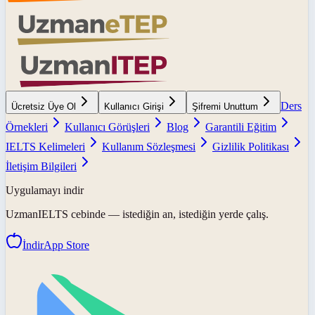
Ders
Ücretsiz Üye Ol
Kullanıcı Girişi
Şifremi Unuttum
Örnekleri
Kullanıcı Görüşleri
Blog
Garantili Eğitim
IELTS Kelimeleri
Kullanım Sözleşmesi
Gizlilik Politikası
İletişim Bilgileri
Uygulamayı indir
UzmanIELTS
cebinde — istediğin an, istediğin yerde çalış.
İndir
App Store