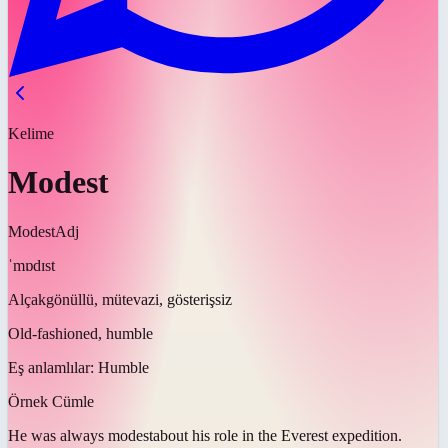
Kelime
Modest
Modest
Adj
ˈmɒdɪst
Alçakgönüllü, mütevazi, gösterişsiz
Old-fashioned, humble
Eş anlamlılar:
Humble
Örnek Cümle
He was always
modest
about his role in the Everest expedition.