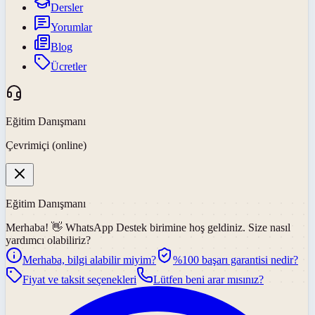
Dersler
Yorumlar
Blog
Ücretler
Eğitim Danışmanı
Çevrimiçi (online)
Eğitim Danışmanı
Merhaba! 👋
WhatsApp Destek
birimine hoş geldiniz. Size nasıl
yardımcı olabiliriz?
Merhaba, bilgi alabilir miyim?
%100 başarı garantisi nedir?
Fiyat ve taksit seçenekleri
Lütfen beni arar mısınız?