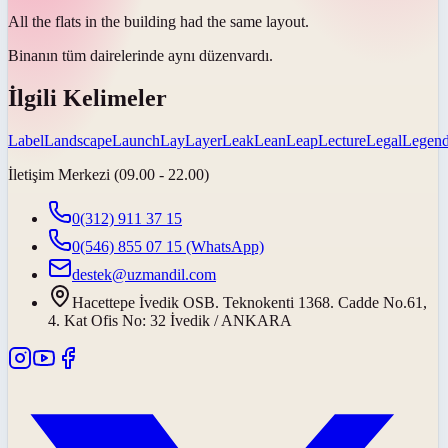
All the flats in the building had the same
layout
.
Binanın tüm dairelerinde aynı
düzen
vardı.
İlgili Kelimeler
Label
Landscape
Launch
Lay
Layer
Leak
Lean
Leap
Lecture
Legal
Legen
İletişim Merkezi (09.00 - 22.00)
0(312) 911 37 15
0(546) 855 07 15
(WhatsApp)
destek@uzmandil.com
Hacettepe İvedik OSB. Teknokenti 1368. Cadde No.61,
4. Kat Ofis No: 32 İvedik / ANKARA