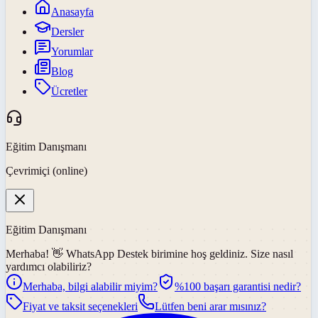
Anasayfa
Dersler
Yorumlar
Blog
Ücretler
Eğitim Danışmanı
Çevrimiçi (online)
Eğitim Danışmanı
Merhaba! 👋
WhatsApp Destek
birimine hoş geldiniz. Size nasıl
yardımcı olabiliriz?
Merhaba, bilgi alabilir miyim?
%100 başarı garantisi nedir?
Fiyat ve taksit seçenekleri
Lütfen beni arar mısınız?