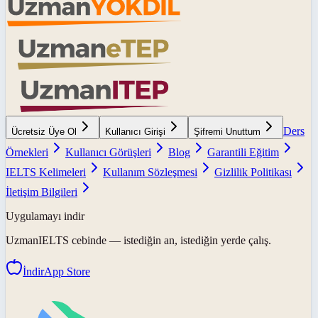
Ders
Ücretsiz Üye Ol
Kullanıcı Girişi
Şifremi Unuttum
Örnekleri
Kullanıcı Görüşleri
Blog
Garantili Eğitim
IELTS Kelimeleri
Kullanım Sözleşmesi
Gizlilik Politikası
İletişim Bilgileri
Uygulamayı indir
UzmanIELTS
cebinde — istediğin an, istediğin yerde çalış.
İndir
App Store