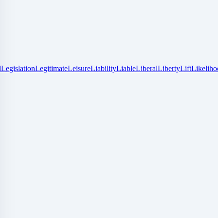
d
Legislation
Legitimate
Leisure
Liability
Liable
Liberal
Liberty
Lift
Likelih