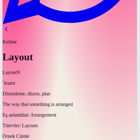
Kelime
Layout
Layout
N
ˈleɪaʊt
Düzenleme, düzen, plan
The way that something is arranged
Eş anlamlılar:
Arrangement
Türevler:
Layouts
Örnek Cümle