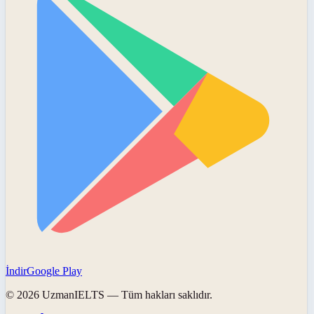
İndir
Google Play
©
2026
UzmanIELTS
— Tüm hakları saklıdır.