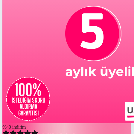
%
40
indirim