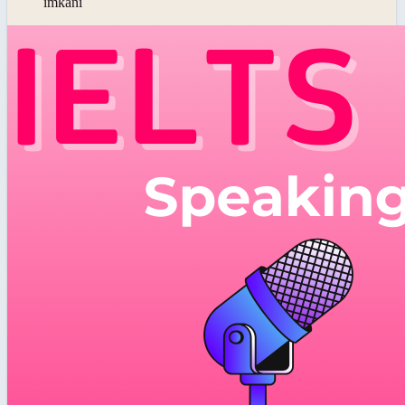
imkânı