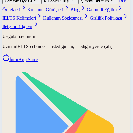
Ders
Ücretsiz Üye Ol
Kullanıcı Girişi
Şifremi Unuttum
Örnekleri
Kullanıcı Görüşleri
Blog
Garantili Eğitim
IELTS Kelimeleri
Kullanım Sözleşmesi
Gizlilik Politikası
İletişim Bilgileri
Uygulamayı indir
UzmanIELTS
cebinde — istediğin an, istediğin yerde çalış.
İndir
App Store