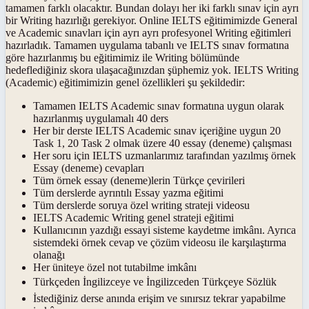
tamamen farklı olacaktır. Bundan dolayı her iki farklı sınav için ayrı
bir Writing hazırlığı gerekiyor. Online IELTS eğitimimizde General
ve Academic sınavları için ayrı ayrı profesyonel Writing eğitimleri
hazırladık. Tamamen uygulama tabanlı ve IELTS sınav formatına
göre hazırlanmış bu eğitimimiz ile Writing bölümünde
hedeflediğiniz skora ulaşacağınızdan şüphemiz yok. IELTS Writing
(Academic) eğitimimizin genel özellikleri şu şekildedir:
Tamamen IELTS Academic sınav formatına uygun olarak
hazırlanmış uygulamalı 40 ders
Her bir derste IELTS Academic sınav içeriğine uygun 20
Task 1, 20 Task 2 olmak üzere 40 essay (deneme) çalışması
Her soru için IELTS uzmanlarımız tarafından yazılmış örnek
Essay (deneme) cevapları
Tüm örnek essay (deneme)lerin Türkçe çevirileri
Tüm derslerde ayrıntılı Essay yazma eğitimi
Tüm derslerde soruya özel writing strateji videosu
IELTS Academic Writing genel strateji eğitimi
Kullanıcının yazdığı essayi sisteme kaydetme imkânı. Ayrıca
sistemdeki örnek cevap ve çözüm videosu ile karşılaştırma
olanağı
Her üniteye özel not tutabilme imkânı
Türkçeden İngilizceye ve İngilizceden Türkçeye Sözlük
İstediğiniz derse anında erişim ve sınırsız tekrar yapabilme