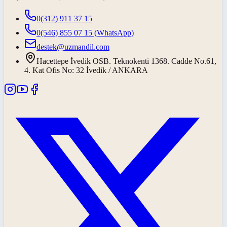
0(312) 911 37 15
0(546) 855 07 15
(WhatsApp)
destek@uzmandil.com
Hacettepe İvedik OSB. Teknokenti 1368. Cadde No.61,
4. Kat Ofis No: 32 İvedik / ANKARA