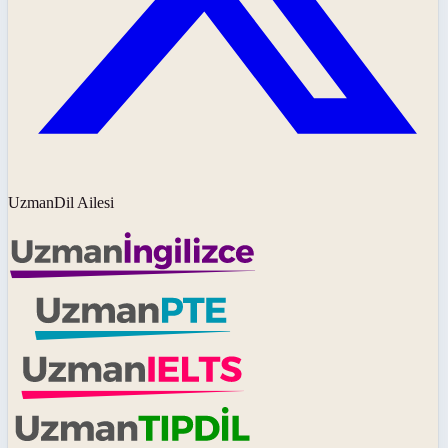
UzmanDil Ailesi