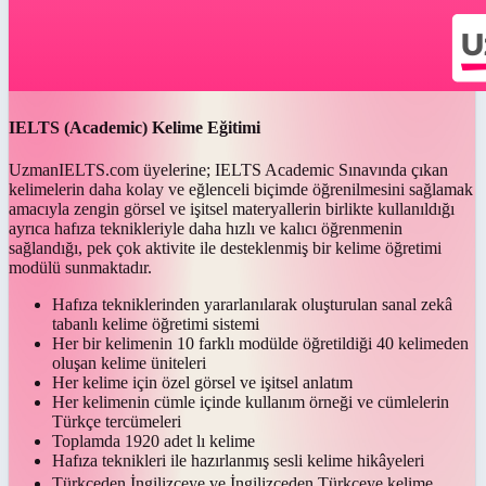
IELTS (Academic) Kelime Eğitimi
UzmanIELTS.com üyelerine; IELTS Academic Sınavında çıkan
kelimelerin daha kolay ve eğlenceli biçimde öğrenilmesini sağlamak
amacıyla zengin görsel ve işitsel materyallerin birlikte kullanıldığı
ayrıca hafıza teknikleriyle daha hızlı ve kalıcı öğrenmenin
sağlandığı, pek çok aktivite ile desteklenmiş bir kelime öğretimi
modülü sunmaktadır.
Hafıza tekniklerinden yararlanılarak oluşturulan sanal zekâ
tabanlı kelime öğretimi sistemi
Her bir kelimenin 10 farklı modülde öğretildiği 40 kelimeden
oluşan kelime üniteleri
Her kelime için özel görsel ve işitsel anlatım
Her kelimenin cümle içinde kullanım örneği ve cümlelerin
Türkçe tercümeleri
Toplamda 1920 adet lı kelime
Hafıza teknikleri ile hazırlanmış sesli kelime hikâyeleri
Türkçeden İngilizceye ve İngilizceden Türkçeye kelime