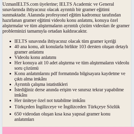
UzmanIELTS.com üyelerine; IELTS Academic ve General
sınavlarında ihtiyacınız olacak ayrıntılı bir gramer eğitimi
sunmaktadır. Alanında profesyonel eğitim kadromuz tarafından
hazırlanan gramer eğitimi videolu konu anlatımı, konuya özel
alıştırmalar ve tüm alıştırmaların ayrıntılı çözüm videoları ile gramer
probleminizi tamamıyla ortadan kaldıracaktır.
IELTS sınavında ihtiyacınız olacak tüm gramer içeriği
40 ana konu, alt konularla birlikte 103 dersten oluşan detaylı
gramer anlatımı
Videolu konu anlatımı
Her konuya ait 10 adet alıştırma ve tüm alıştırmaların videolu
soru çözümü
Konu anlatımlarını pdf formatında bilgisayara kaydetme ve
çıktı alma imkânı
Ayrıntılı çalışma istatistikleri
İstediğiniz derse anında erişim ve sınırsız tekrar yapabilme
imkânı
Her üniteye özel not tutabilme imkânı
Türkçeden İngilizceye ve İngilizceden Türkçeye Sözlük
650 videodan oluşan kısa kısa yapısal gramer konu
anlatımları