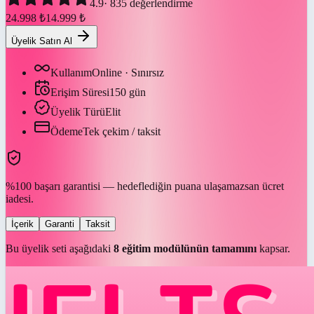
4.9
·
835
değerlendirme
24.998
₺
14.999
₺
Üyelik Satın Al
Kullanım
Online · Sınırsız
Erişim Süresi
150
gün
Üyelik Türü
Elit
Ödeme
Tek çekim / taksit
%100 başarı garantisi — hedeflediğin puana ulaşamazsan ücret
iadesi.
İçerik
Garanti
Taksit
Bu üyelik seti aşağıdaki
8
eğitim modülünün tamamını
kapsar.