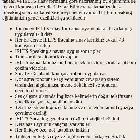
tabanlı ve IELTS sınav formatına göre hazırlanmış bu eğitimimiz ile
mevcut konuşma becerilerinizi geliştirmeyi ve tamamen ielts
Speaking sınavına kanalize etmeyi hedefliyoruz. IELTS Speaking
eğitimimizin genel özellikleri şu şekildedir:
Tamamen IELTS sınav formatına uygun olarak hazırlanmış
uygulamalı 48 ders
Her bir derste IELTS listening sınav içeriğine uygun 48
konuşma etkinliği
IELTS Speaking sınavına uygun soru tipleri
Tüm sorulara ait örnek cevaplar
IELTS uzmanlarımız tarafından çekilmiş tüm sorulara ait soru
çözüm videoları
Sanal zekâ tabanlı konuşma robotu uygulaması
Konuşma robotuna karşı verdiğiniz cevapların sistem
tarafından algılanması, metne dökülmesi ve sonucun
değerlendirilmesi
Ses çalışma alanında İngilizce kelimelerin doğru telaffuzuna
yönelik çalışma yapabilme imkânı
Telaffuz edilen İngilizce kelime ve cümlelerin anında yazıya
çevrilme özelliği
IELTS Speaking genel soru çözüm stratejileri eğitimi
Ders bazlı ayrıntılı çalışma istatistikleri
Her üniteye özel not tutabilme imkânı
Türkçeden İngilizceye ve İngilizceden Türkçeye Sözlük