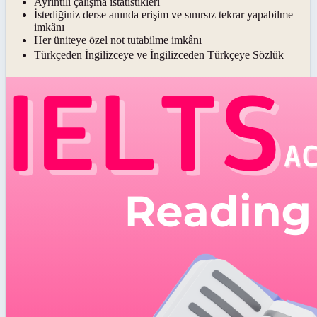
Ayrıntılı çalışma istatistikleri
İstediğiniz derse anında erişim ve sınırsız tekrar yapabilme
imkânı
Her üniteye özel not tutabilme imkânı
Türkçeden İngilizceye ve İngilizceden Türkçeye Sözlük