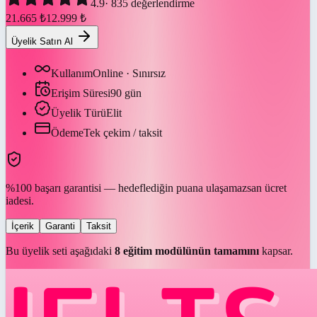
4.9
·
835
değerlendirme
21.665
₺
12.999
₺
Üyelik Satın Al
Kullanım
Online · Sınırsız
Erişim Süresi
90
gün
Üyelik Türü
Elit
Ödeme
Tek çekim / taksit
%100 başarı garantisi — hedeflediğin puana ulaşamazsan ücret
iadesi.
İçerik
Garanti
Taksit
Bu üyelik seti aşağıdaki
8
eğitim modülünün tamamını
kapsar.