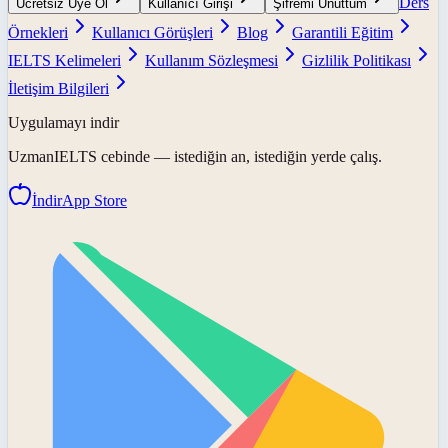
Ders
Ücretsiz Üye Ol
Kullanıcı Girişi
Şifremi Unuttum
Örnekleri
Kullanıcı Görüşleri
Blog
Garantili Eğitim
IELTS Kelimeleri
Kullanım Sözleşmesi
Gizlilik Politikası
İletişim Bilgileri
Uygulamayı indir
UzmanIELTS
cebinde — istediğin an, istediğin yerde çalış.
İndir
App Store