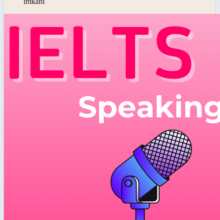
imkânı