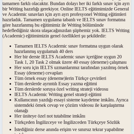
tamamen farklı olacaktır. Bundan dolayı her iki farklı sınav için ayrı
bir Writing hazırlığı gerekiyor. Online IELTS eğitimimizde General
ve Academic sınavları için ayrı ayrı profesyonel Writing eğitimleri
hazırladık. Tamamen uygulama tabanlı ve IELTS sınav formatına
göre hazırlanmış bu eğitimimiz ile Writing bölümünde
hedeflediğiniz skora ulaşacağınızdan şüphemiz yok. IELTS Writing
(Academic) eğitimimizin genel özellikleri şu şekildedir:
Tamamen IELTS Academic sınav formatına uygun olarak
hazırlanmış uygulamalı 40 ders
Her bir derste IELTS Academic sınav içeriğine uygun 20
Task 1, 20 Task 2 olmak üzere 40 essay (deneme) çalışması
Her soru için IELTS uzmanlarımız tarafından yazılmış örnek
Essay (deneme) cevapları
Tüm örnek essay (deneme)lerin Türkçe çevirileri
Tüm derslerde ayrıntılı Essay yazma eğitimi
Tüm derslerde soruya özel writing strateji videosu
IELTS Academic Writing genel strateji eğitimi
Kullanıcının yazdığı essayi sisteme kaydetme imkânı. Ayrıca
sistemdeki örnek cevap ve çözüm videosu ile karşılaştırma
olanağı
Her üniteye özel not tutabilme imkânı
Türkçeden İngilizceye ve İngilizceden Türkçeye Sözlük
İstediğiniz derse anında erişim ve sınırsız tekrar yapabilme