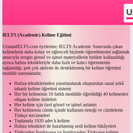
IELTS (Academic) Kelime Eğitimi
UzmanIELTS.com üyelerine; IELTS Academic Sınavında çıkan
kelimelerin daha kolay ve eğlenceli biçimde öğrenilmesini sağlamak
amacıyla zengin görsel ve işitsel materyallerin birlikte kullanıldığı
ayrıca hafıza teknikleriyle daha hızlı ve kalıcı öğrenmenin
sağlandığı, pek çok aktivite ile desteklenmiş bir kelime öğretimi
modülü sunmaktadır.
Hafıza tekniklerinden yararlanılarak oluşturulan sanal zekâ
tabanlı kelime öğretimi sistemi
Her bir kelimenin 10 farklı modülde öğretildiği 40 kelimeden
oluşan kelime üniteleri
Her kelime için özel görsel ve işitsel anlatım
Her kelimenin cümle içinde kullanım örneği ve cümlelerin
Türkçe tercümeleri
Toplamda 1920 adet lı kelime
Hafıza teknikleri ile hazırlanmış sesli kelime hikâyeleri
Türkçeden İngilizceye ve İngilizceden Türkçeye kelime