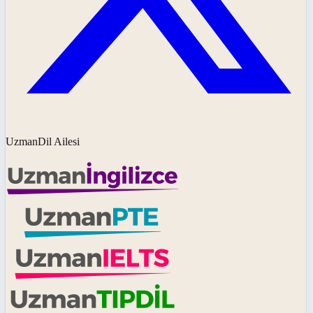
UzmanDil Ailesi