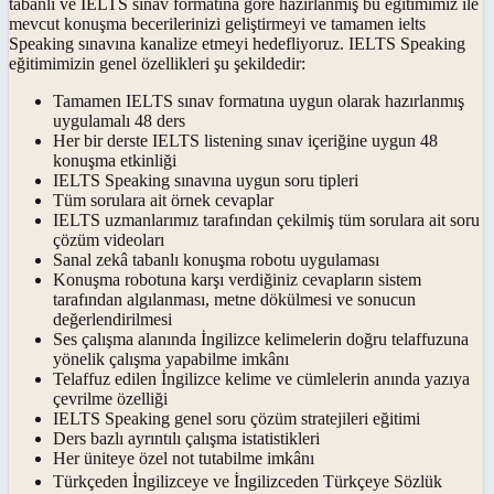
tabanlı ve IELTS sınav formatına göre hazırlanmış bu eğitimimiz ile
mevcut konuşma becerilerinizi geliştirmeyi ve tamamen ielts
Speaking sınavına kanalize etmeyi hedefliyoruz. IELTS Speaking
eğitimimizin genel özellikleri şu şekildedir:
Tamamen IELTS sınav formatına uygun olarak hazırlanmış
uygulamalı 48 ders
Her bir derste IELTS listening sınav içeriğine uygun 48
konuşma etkinliği
IELTS Speaking sınavına uygun soru tipleri
Tüm sorulara ait örnek cevaplar
IELTS uzmanlarımız tarafından çekilmiş tüm sorulara ait soru
çözüm videoları
Sanal zekâ tabanlı konuşma robotu uygulaması
Konuşma robotuna karşı verdiğiniz cevapların sistem
tarafından algılanması, metne dökülmesi ve sonucun
değerlendirilmesi
Ses çalışma alanında İngilizce kelimelerin doğru telaffuzuna
yönelik çalışma yapabilme imkânı
Telaffuz edilen İngilizce kelime ve cümlelerin anında yazıya
çevrilme özelliği
IELTS Speaking genel soru çözüm stratejileri eğitimi
Ders bazlı ayrıntılı çalışma istatistikleri
Her üniteye özel not tutabilme imkânı
Türkçeden İngilizceye ve İngilizceden Türkçeye Sözlük