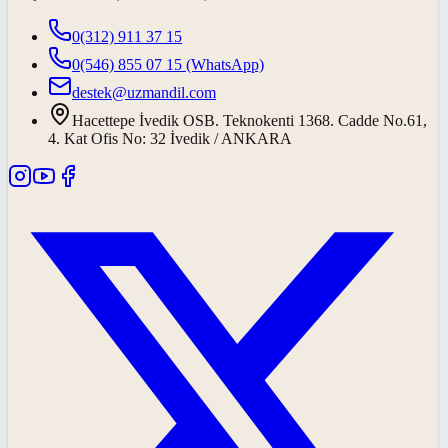
0(312) 911 37 15
0(546) 855 07 15
(WhatsApp)
destek@uzmandil.com
Hacettepe İvedik OSB. Teknokenti 1368. Cadde No.61,
4. Kat Ofis No: 32 İvedik / ANKARA