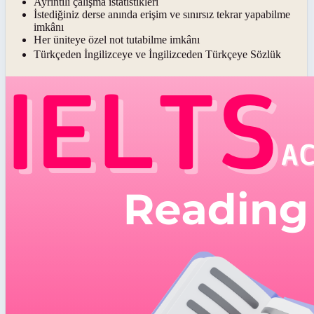
Ayrıntılı çalışma istatistikleri
İstediğiniz derse anında erişim ve sınırsız tekrar yapabilme
imkânı
Her üniteye özel not tutabilme imkânı
Türkçeden İngilizceye ve İngilizceden Türkçeye Sözlük