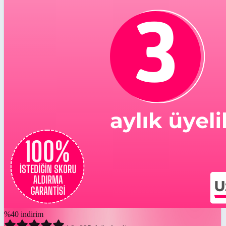
%
40
indirim