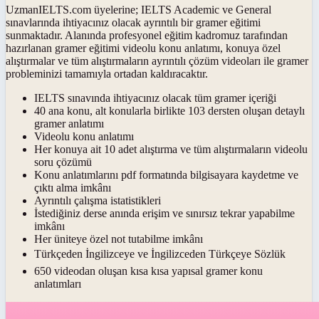
UzmanIELTS.com üyelerine; IELTS Academic ve General
sınavlarında ihtiyacınız olacak ayrıntılı bir gramer eğitimi
sunmaktadır. Alanında profesyonel eğitim kadromuz tarafından
hazırlanan gramer eğitimi videolu konu anlatımı, konuya özel
alıştırmalar ve tüm alıştırmaların ayrıntılı çözüm videoları ile gramer
probleminizi tamamıyla ortadan kaldıracaktır.
IELTS sınavında ihtiyacınız olacak tüm gramer içeriği
40 ana konu, alt konularla birlikte 103 dersten oluşan detaylı
gramer anlatımı
Videolu konu anlatımı
Her konuya ait 10 adet alıştırma ve tüm alıştırmaların videolu
soru çözümü
Konu anlatımlarını pdf formatında bilgisayara kaydetme ve
çıktı alma imkânı
Ayrıntılı çalışma istatistikleri
İstediğiniz derse anında erişim ve sınırsız tekrar yapabilme
imkânı
Her üniteye özel not tutabilme imkânı
Türkçeden İngilizceye ve İngilizceden Türkçeye Sözlük
650 videodan oluşan kısa kısa yapısal gramer konu
anlatımları