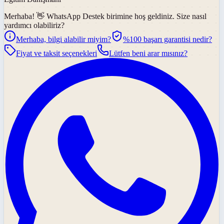
Merhaba! 👋
WhatsApp Destek
birimine hoş geldiniz. Size nasıl
yardımcı olabiliriz?
Merhaba, bilgi alabilir miyim?
%100 başarı garantisi nedir?
Fiyat ve taksit seçenekleri
Lütfen beni arar mısınız?