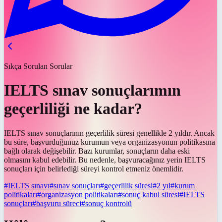
Sıkça Sorulan Sorular
IELTS sınav sonuçlarımın
geçerliliği ne kadar?
IELTS sınav sonuçlarının geçerlilik süresi genellikle 2 yıldır. Ancak
bu süre, başvurduğunuz kurumun veya organizasyonun politikasına
bağlı olarak değişebilir. Bazı kurumlar, sonuçların daha eski
olmasını kabul edebilir. Bu nedenle, başvuracağınız yerin IELTS
sonuçları için belirlediği süreyi kontrol etmeniz önemlidir.
#
IELTS sınavı
#
sınav sonuçları
#
geçerlilik süresi
#
2 yıl
#
kurum
politikaları
#
organizasyon politikaları
#
sonuç kabul süresi
#
IELTS
sonuçları
#
başvuru süreci
#
sonuç kontrolü