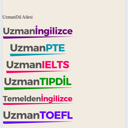
UzmanDil Ailesi