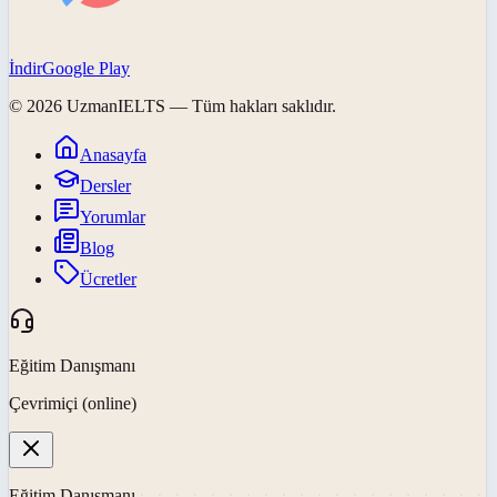
İndir
Google Play
©
2026
UzmanIELTS
— Tüm hakları saklıdır.
Anasayfa
Dersler
Yorumlar
Blog
Ücretler
Eğitim Danışmanı
Çevrimiçi (online)
Eğitim Danışmanı