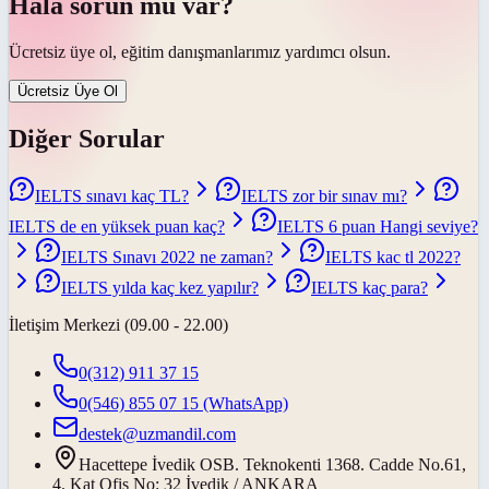
Hâlâ sorun mu var?
Ücretsiz üye ol, eğitim danışmanlarımız yardımcı olsun.
Ücretsiz Üye Ol
Diğer Sorular
IELTS sınavı kaç TL?
IELTS zor bir sınav mı?
IELTS de en yüksek puan kaç?
IELTS 6 puan Hangi seviye?
IELTS Sınavı 2022 ne zaman?
IELTS kac tl 2022?
IELTS yılda kaç kez yapılır?
IELTS kaç para?
İletişim Merkezi (09.00 - 22.00)
0(312) 911 37 15
0(546) 855 07 15
(WhatsApp)
destek@uzmandil.com
Hacettepe İvedik OSB. Teknokenti 1368. Cadde No.61,
4. Kat Ofis No: 32 İvedik / ANKARA