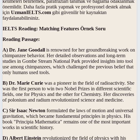
kelimeleri belirlemek, parafrazları tanımak ve bağlama odaklanmak
önemlidir. Daha fazla pratik yapmak ve profesyonel destek almak
için
UzmanIELTS.com
gibi güvenilir bir kaynaktan
faydalanabilirsiniz.
IELTS Reading: Matching Features Örnek Soru
Reading Passage:
A)
Dr. Jane Goodall
is renowned for her groundbreaking work on
chimpanzee behavior. Her detailed observations and long-term
studies in Gombe Stream National Park provided insights into tool
use among chimpanzees, which challenged the previous belief that
only humans used tools.
B)
Dr. Marie Curie
was a pioneer in the field of radioactivity. She
was the first person to win two Nobel Prizes in different scientific
fields, one for Physics and the other for Chemistry. Her discoveries
of polonium and radium revolutionized science and medicine.
C)
Sir Isaac Newton
formulated the laws of motion and universal
gravitation, which became fundamental principles in physics. His
book "Principia Mathematica" remains one of the most important
works in scientific history.
D)
Albert Einstein
revolutionized the field of physics with his