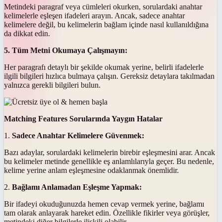
Metindeki paragraf veya cümleleri okurken, sorulardaki anahtar
kelimelerle eşleşen ifadeleri arayın. Ancak, sadece anahtar
kelimelere değil, bu kelimelerin bağlam içinde nasıl kullanıldığına
da dikkat edin.
5. Tüm Metni Okumaya Çalışmayın:
Her paragrafı detaylı bir şekilde okumak yerine, belirli ifadelerle
ilgili bilgileri hızlıca bulmaya çalışın. Gereksiz detaylara takılmadan
yalnızca gerekli bilgileri bulun.
Matching Features Sorularında Yaygın Hatalar
1.
Sadece Anahtar Kelimelere Güvenmek:
Bazı adaylar, sorulardaki kelimelerin birebir eşleşmesini arar. Ancak
bu kelimeler metinde genellikle eş anlamlılarıyla geçer. Bu nedenle,
kelime yerine anlam eşleşmesine odaklanmak önemlidir.
2.
Bağlamı Anlamadan Eşleşme Yapmak:
Bir ifadeyi okuduğunuzda hemen cevap vermek yerine, bağlamı
tam olarak anlayarak hareket edin. Özellikle fikirler veya görüşler,
metindeki diğer bilgilerle ilişkili olabilir.