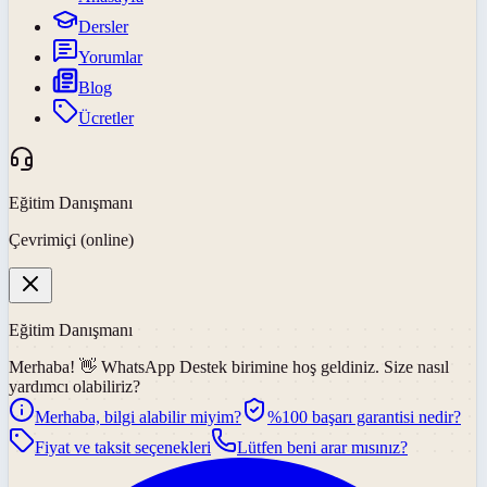
Dersler
Yorumlar
Blog
Ücretler
Eğitim Danışmanı
Çevrimiçi (online)
Eğitim Danışmanı
Merhaba! 👋
WhatsApp Destek
birimine hoş geldiniz. Size nasıl
yardımcı olabiliriz?
Merhaba, bilgi alabilir miyim?
%100 başarı garantisi nedir?
Fiyat ve taksit seçenekleri
Lütfen beni arar mısınız?