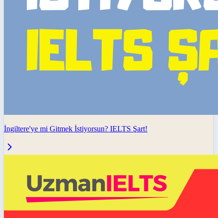
İngiltere'ye mi Gitmek İstiyorsun? IELTS Şart!